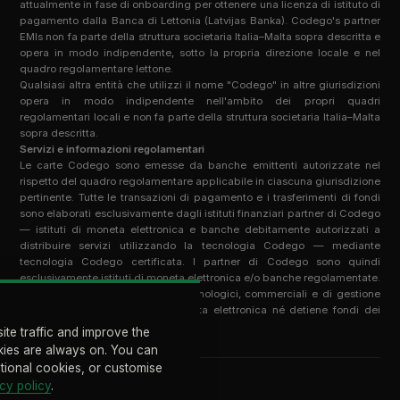
attualmente in fase di onboarding per ottenere una licenza di istituto di
pagamento dalla Banca di Lettonia (Latvijas Banka). Codego's partner
EMIs non fa parte della struttura societaria Italia–Malta sopra descritta e
opera in modo indipendente, sotto la propria direzione locale e nel
quadro regolamentare lettone.
Qualsiasi altra entità che utilizzi il nome "Codego" in altre giurisdizioni
opera in modo indipendente nell'ambito dei propri quadri
regolamentari locali e non fa parte della struttura societaria Italia–Malta
sopra descritta.
Servizi e informazioni regolamentari
Le carte Codego sono emesse da banche emittenti autorizzate nel
rispetto del quadro regolamentare applicabile in ciascuna giurisdizione
pertinente. Tutte le transazioni di pagamento e i trasferimenti di fondi
sono elaborati esclusivamente dagli istituti finanziari partner di Codego
— istituti di moneta elettronica e banche debitamente autorizzati a
distribuire servizi utilizzando la tecnologia Codego — mediante
tecnologia Codego certificata. I partner di Codego sono quindi
esclusivamente istituti di moneta elettronica e/o banche regolamentate.
Codego Group fornisce servizi tecnologici, commerciali e di gestione
dei programmi; non emette moneta elettronica né detiene fondi dei
clienti.
ite traffic and improve the
ies are always on. You can
ptional cookies, or customise
cy policy
.