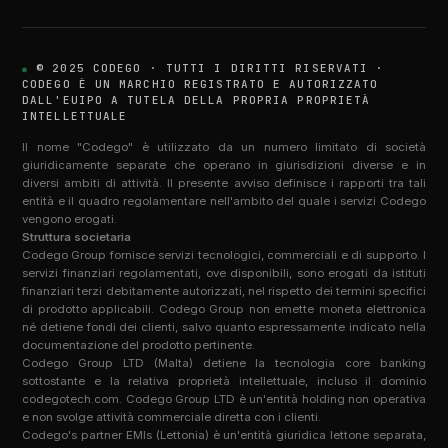
© 2025 CODEGO · TUTTI I DIRITTI RISERVATI ·
CODEGO È UN MARCHIO REGISTRATO E AUTORIZZATO
DALL'EUIPO A TUTELA DELLA PROPRIA PROPRIETÀ
INTELLETTUALE
Il nome "Codego" è utilizzato da un numero limitato di società
giuridicamente separate che operano in giurisdizioni diverse e in
diversi ambiti di attività. Il presente avviso definisce i rapporti tra tali
entità e il quadro regolamentare nell'ambito del quale i servizi Codego
vengono erogati.
Struttura societaria
Codego Group fornisce servizi tecnologici, commerciali e di supporto. I
servizi finanziari regolamentati, ove disponibili, sono erogati da istituti
finanziari terzi debitamente autorizzati, nel rispetto dei termini specifici
di prodotto applicabili. Codego Group non emette moneta elettronica
né detiene fondi dei clienti, salvo quanto espressamente indicato nella
documentazione del prodotto pertinente.
Codego Group LTD (Malta) detiene la tecnologia core banking
sottostante e la relativa proprietà intellettuale, incluso il dominio
codegotech.com. Codego Group LTD è un'entità holding non operativa
e non svolge attività commerciale diretta con i clienti.
Codego's partner EMIs (Lettonia) è un'entità giuridica lettone separata,