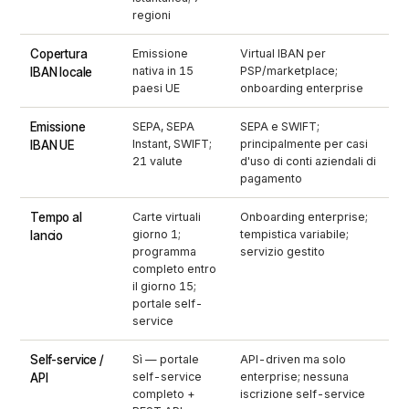
regioni
Copertura
Emissione
Virtual IBAN per
nativa in 15
PSP/marketplace;
IBAN locale
paesi UE
onboarding enterprise
Emissione
SEPA, SEPA
SEPA e SWIFT;
Instant, SWIFT;
principalmente per casi
IBAN UE
21 valute
d'uso di conti aziendali di
pagamento
Tempo al
Carte virtuali
Onboarding enterprise;
giorno 1;
tempistica variabile;
lancio
programma
servizio gestito
completo entro
il giorno 15;
portale self-
service
Self-service /
Sì — portale
API-driven ma solo
self-service
enterprise; nessuna
API
completo +
iscrizione self-service