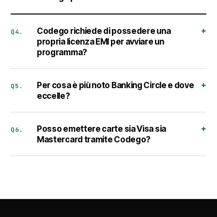
Codego richiede di possedere una
Q4.
propria licenza EMI per avviare un
programma?
Per cosa è più noto Banking Circle e dove
Q5.
eccelle?
Posso emettere carte sia Visa sia
Q6.
Mastercard tramite Codego?