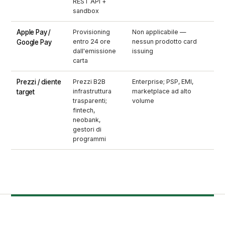
REST API +
sandbox
Apple Pay /
Provisioning
Non applicabile —
entro 24 ore
nessun prodotto card
Google Pay
dall'emissione
issuing
carta
Prezzi / cliente
Prezzi B2B
Enterprise; PSP, EMI,
infrastruttura
marketplace ad alto
target
trasparenti;
volume
fintech,
neobank,
gestori di
programmi