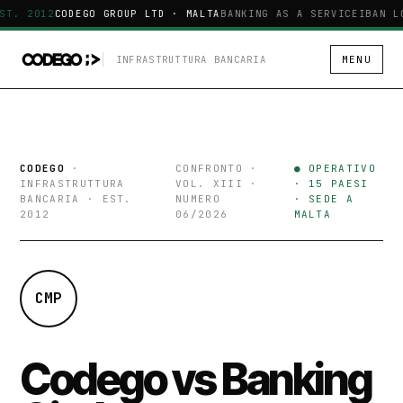
ST. 2012
CODEGO GROUP LTD · MALTA
BANKING AS A SERVICE
IBAN L
INFRASTRUTTURA BANCARIA
MENU
CODEGO
·
CONFRONTO ·
● OPERATIVO
INFRASTRUTTURA
VOL. XIII ·
· 15 PAESI
BANCARIA · EST.
NUMERO
· SEDE A
2012
06/2026
MALTA
CMP
Codego vs Banking