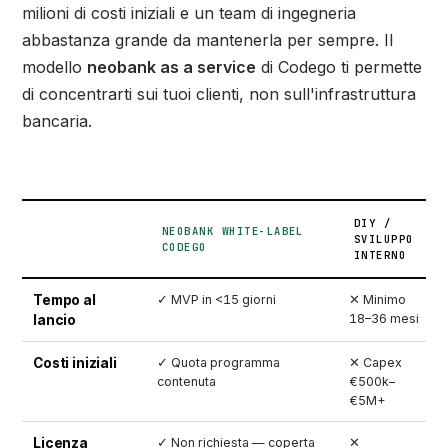
milioni di costi iniziali e un team di ingegneria
abbastanza grande da mantenerla per sempre. Il
modello
neobank as a service
di Codego ti permette
di concentrarti sui tuoi clienti, non sull'infrastruttura
bancaria.
DIY /
NEOBANK WHITE-LABEL
SVILUPPO
CODEGO
INTERNO
Tempo al
✓ MVP in <15 giorni
✕ Minimo
18–36 mesi
lancio
Costi iniziali
✓ Quota programma
✕ Capex
contenuta
€500k–
€5M+
Licenza
✓ Non richiesta — coperta
✕