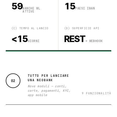
59
15
BANCHE WL
PAESI IBAN
ATTIVE
(C) TEMPO AL LANCIO
(D) SUPERFICIE API
<15
REST
GIORNI
+ WEBHOOK
TUTTO PER LANCIARE
UNA NEOBANK
02
Nove moduli — conti,
carte, pagamenti, KYC,
9 FUNZIONALITÀ
app mobile