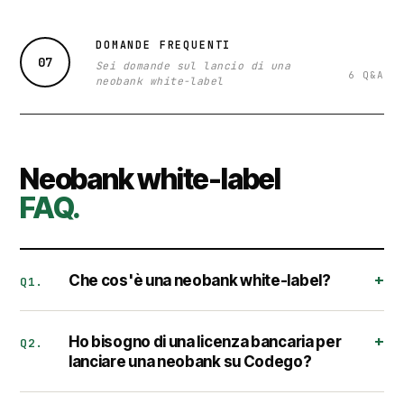
DOMANDE FREQUENTI
07
Sei domande sul lancio di una
6 Q&A
neobank white-label
Neobank white-label
FAQ.
Che cos'è una neobank white-label?
Q1.
Ho bisogno di una licenza bancaria per
Q2.
lanciare una neobank su Codego?