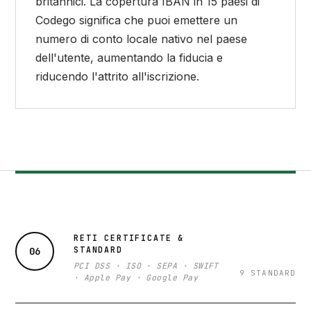
britannici. La copertura IBAN in 15 paesi di
Codego significa che puoi emettere un
numero di conto locale nativo nel paese
dell'utente, aumentando la fiducia e
riducendo l'attrito all'iscrizione.
RETI CERTIFICATE &
STANDARD
06
PCI DSS · ISO · SEPA · SWIFT
9 STANDARD
· Apple Pay · Google Pay