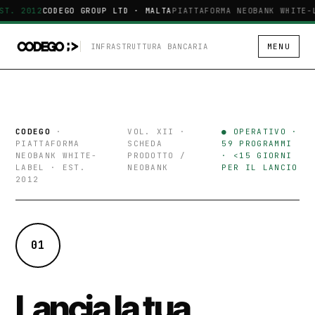
ST. 2012
CODEGO GROUP LTD · MALTA
PIATTAFORMA NEOBANK WHITE-
INFRASTRUTTURA BANCARIA
MENU
CODEGO
·
VOL. XII ·
● OPERATIVO ·
PIATTAFORMA
SCHEDA
59 PROGRAMMI
NEOBANK WHITE-
PRODOTTO /
· <15 GIORNI
LABEL · EST.
NEOBANK
PER IL LANCIO
2012
01
Lancia la tua