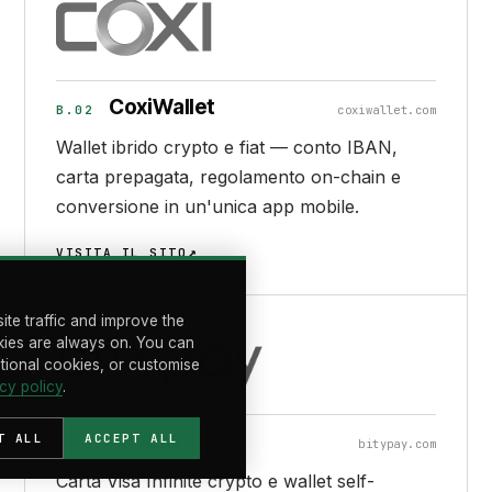
CoxiWallet
B.02
coxiwallet.com
Wallet ibrido crypto e fiat — conto IBAN,
carta prepagata, regolamento on-chain e
conversione in un'unica app mobile.
VISITA IL SITO
ite traffic and improve the
ies are always on. You can
ptional cookies, or customise
cy policy
.
Bitypay
T ALL
ACCEPT ALL
B.03
bitypay.com
Carta Visa Infinite crypto e wallet self-