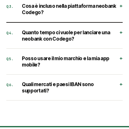
Cosa è incluso nella piattaforma neobank
Q3.
Codego?
Quanto tempo ci vuole per lanciare una
Q4.
neobank con Codego?
Posso usare il mio marchio e la mia app
Q5.
mobile?
Quali mercati e paesi IBAN sono
Q6.
supportati?