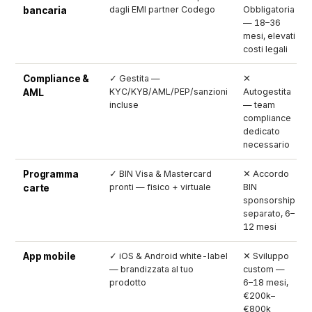
dagli EMI partner Codego
Obbligatoria
bancaria
— 18–36
mesi, elevati
costi legali
Compliance &
✓ Gestita —
✕
KYC/KYB/AML/PEP/sanzioni
Autogestita
AML
incluse
— team
compliance
dedicato
necessario
Programma
✓ BIN Visa & Mastercard
✕ Accordo
pronti — fisico + virtuale
BIN
carte
sponsorship
separato, 6–
12 mesi
App mobile
✓ iOS & Android white-label
✕ Sviluppo
— brandizzata al tuo
custom —
prodotto
6–18 mesi,
€200k–
€800k