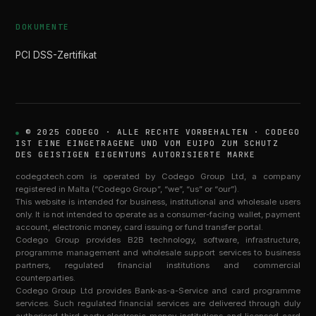
DOKUMENTE
PCI DSS-Zertifikat
© 2025 CODEGO · ALLE RECHTE VORBEHALTEN · CODEGO
IST EINE EINGETRAGENE UND VOM EUIPO ZUM SCHUTZ
DES GEISTIGEN EIGENTUMS AUTORISIERTE MARKE
codegotech.com is operated by Codego Group Ltd, a company
registered in Malta (“Codego Group”, “we”, “us” or “our”).
This website is intended for business, institutional and wholesale users
only. It is not intended to operate as a consumer-facing wallet, payment
account, electronic money, card issuing or fund transfer portal.
Codego Group provides B2B technology, software, infrastructure,
programme management and wholesale support services to business
partners, regulated financial institutions and commercial
counterparties.
Codego Group Ltd provides Bank-as-a-Service and card programme
services. Such regulated financial services are delivered through duly