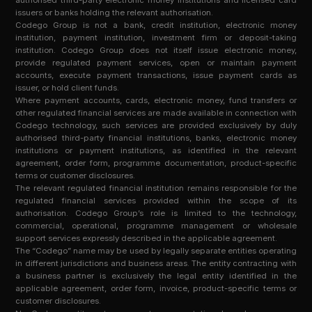
authorised third-party electronic money institutions and licensed card
issuers or banks holding the relevant authorisation.
Codego Group is not a bank, credit institution, electronic money
institution, payment institution, investment firm or deposit-taking
institution. Codego Group does not itself issue electronic money,
provide regulated payment services, open or maintain payment
accounts, execute payment transactions, issue payment cards as
issuer, or hold client funds.
Where payment accounts, cards, electronic money, fund transfers or
other regulated financial services are made available in connection with
Codego technology, such services are provided exclusively by duly
authorised third-party financial institutions, banks, electronic money
institutions or payment institutions, as identified in the relevant
agreement, order form, programme documentation, product-specific
terms or customer disclosures.
The relevant regulated financial institution remains responsible for the
regulated financial services provided within the scope of its
authorisation. Codego Group’s role is limited to the technology,
commercial, operational, programme management or wholesale
support services expressly described in the applicable agreement.
The “Codego” name may be used by legally separate entities operating
in different jurisdictions and business areas. The entity contracting with
a business partner is exclusively the legal entity identified in the
applicable agreement, order form, invoice, product-specific terms or
customer disclosures.