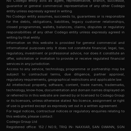
No Codego entity acts as agent, representative, branch, successor,
guarantor or general commercial representative of any other Codego
entity unless expressly agreed in writing.
No Codego entity assumes, succeeds to, guarantees or is responsible
for the debts, obligations, liabilities, legacy customer relationships,
closed programmes, wallets, balances, claims, disputes or regulatory
responsibilities of any other Codego entity unless expressly agreed in
writing by that entity.
Information on this website is provided for general commercial and
informational purposes only. It does not constitute financial, legal, tax,
regulatory, investment or professional advice, nor does it constitute an
offer, solicitation or invitation to provide or receive regulated financial
services in any jurisdiction.
Access to any service, technology, programme or partnership may be
subject to contractual terms, due diligence, partner approval,
regulatory requirements, geographical restrictions and applicable law.
All intellectual property, software, content, trade names, trademarks,
technology, know-how, documentation and domain names displayed on
or referred to in this website are owned by or licensed to Codego Group
or its licensors, unless otherwise stated. No licence, assignment or right
of use is granted except as expressly set out in a written agreement.
For legal notices, contractual notices or regulatory enquiries relating to
this website, please contact:
Codego Group Ltd
Registered office: 152 / NO.9, TRIQ IN- NAXXAR, SAN GWANN, SGN