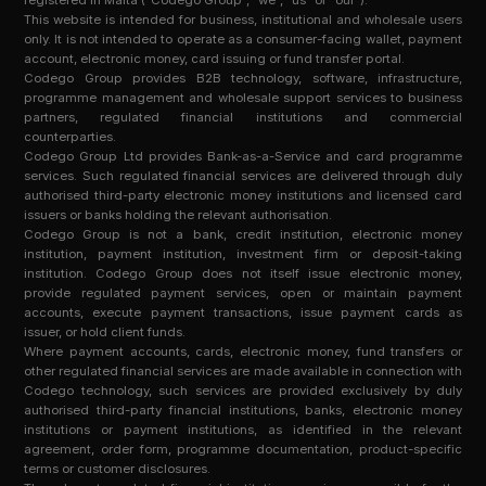
registered in Malta (“Codego Group”, “we”, “us” or “our”).
This website is intended for business, institutional and wholesale users
only. It is not intended to operate as a consumer-facing wallet, payment
account, electronic money, card issuing or fund transfer portal.
Codego Group provides B2B technology, software, infrastructure,
programme management and wholesale support services to business
partners, regulated financial institutions and commercial
counterparties.
Codego Group Ltd provides Bank-as-a-Service and card programme
services. Such regulated financial services are delivered through duly
authorised third-party electronic money institutions and licensed card
issuers or banks holding the relevant authorisation.
Codego Group is not a bank, credit institution, electronic money
institution, payment institution, investment firm or deposit-taking
institution. Codego Group does not itself issue electronic money,
provide regulated payment services, open or maintain payment
accounts, execute payment transactions, issue payment cards as
issuer, or hold client funds.
Where payment accounts, cards, electronic money, fund transfers or
other regulated financial services are made available in connection with
Codego technology, such services are provided exclusively by duly
authorised third-party financial institutions, banks, electronic money
institutions or payment institutions, as identified in the relevant
agreement, order form, programme documentation, product-specific
terms or customer disclosures.