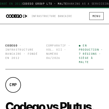
ONDÉ EN 2012
CODEGO GROUP LTD · MALTE
BANKING AS A SERVICE
IB
INFRASTRUCTURE BANCAIRE
MENU
CODEGO
·
COMPARATIF ·
● EN
INFRASTRUCTURE
VOL. XII ·
PRODUCTION ·
BANCAIRE · FONDÉ
NUMÉRO
7 RÉGIONS ·
EN 2012
06/2026
SIÈGE À
MALTE
CMP
Codego vs Plutus.