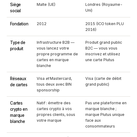
Siège
Malte (UE)
Londres (Royaume-
Uni)
social
Fondation
2012
2015 (ICO token PLU
2016)
Type de
Infrastructure B2B —
Produit grand public
vous lancez votre
B2C — vous vous
produit
propre programme de
inscrivez et utilisez
cartes en marque
une carte Plutus
blanche
Réseaux
Visa
et
Mastercard,
Visa (carte de débit
tous deux avec BIN
grand public)
de cartes
sponsorship
Cartes
Natif : émettre des
Pas une plateforme en
cartes crypto à vos
marque blanche ;
crypto en
propres clients, sous
marque Plutus unique
marque
votre marque
face aux
blanche
consommateurs