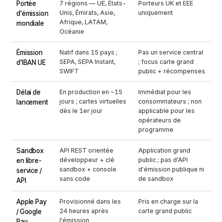
Portée
7 régions — UE, États-
Porteurs UK et EEE
Unis, Émirats, Asie,
uniquement
d'émission
Afrique, LATAM,
mondiale
Océanie
Émission
Natif dans 15 pays ;
Pas un service central
SEPA, SEPA Instant,
; focus carte grand
d'IBAN UE
SWIFT
public + récompenses
Délai de
En production en ~15
Immédiat pour les
jours ; cartes virtuelles
consommateurs ; non
lancement
dès le 1er jour
applicable pour les
opérateurs de
programme
Sandbox
API REST orientée
Application grand
développeur + clé
public ; pas d'API
en libre-
sandbox + console
d'émission publique ni
service /
sans code
de sandbox
API
Apple Pay
Provisionné dans les
Pris en charge sur la
24 heures après
carte grand public
/ Google
l'émission
Pay