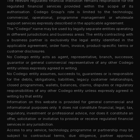
The relevant regulated financial institution remains responsible for the
regulated financial services provided within the scope of its
authorisation. Codego Group’s role is limited to the technology,
commercial, operational, programme management or wholesale
support services expressly described in the applicable agreement.
The “Codego” name may be used by legally separate entities operating
in different jurisdictions and business areas. The entity contracting with
a business partner is exclusively the legal entity identified in the
applicable agreement, order form, invoice, product-specific terms or
customer disclosures.
No Codego entity acts as agent, representative, branch, successor,
guarantor or general commercial representative of any other Codego
entity unless expressly agreed in writing.
No Codego entity assumes, succeeds to, guarantees or is responsible
for the debts, obligations, liabilities, legacy customer relationships,
closed programmes, wallets, balances, claims, disputes or regulatory
responsibilities of any other Codego entity unless expressly agreed in
writing by that entity.
Information on this website is provided for general commercial and
informational purposes only. It does not constitute financial, legal, tax,
regulatory, investment or professional advice, nor does it constitute an
offer, solicitation or invitation to provide or receive regulated financial
services in any jurisdiction.
Access to any service, technology, programme or partnership may be
subject to contractual terms, due diligence, partner approval,